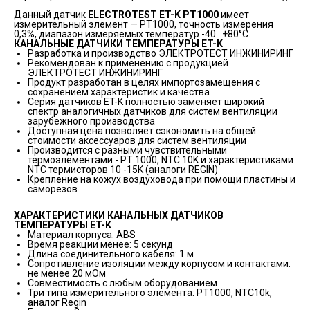
Данный датчик
ELECTROTEST ET-K PT1000
имеет
измерительный элемент — PT1000, точность измерения
0,3%, диапазон измеряемых температур -40...+80°C.
КАНАЛЬНЫЕ ДАТЧИКИ ТЕМПЕРАТУРЫ ET-K
Разработка и производство ЭЛЕКТРОТЕСТ ИНЖИНИРИНГ
Рекомендован к применению с продукцией
ЭЛЕКТРОТЕСТ ИНЖИНИРИНГ
Продукт разработан в целях импортозамещения с
сохранением характеристик и качества
Серия датчиков ET-K полностью заменяет широкий
спектр аналогичных датчиков для систем вентиляции
зарубежного производства
Доступная цена позволяет сэкономить на общей
стоимости аксессуаров для систем вентиляции
Производится с разными чувствительными
термоэлементами - PT 1000, NTC 10K и характеристиками
NTC термисторов 10 -15K (аналоги REGIN)
Крепление на кожух воздуховода при помощи пластины и
саморезов
ХАРАКТЕРИСТИКИ КАНАЛЬНЫХ ДАТЧИКОВ
ТЕМПЕРАТУРЫ ET-K
Материал корпуса: ABS
Время реакции менее: 5 секунд
Длина соединительного кабеля: 1 м
Сопротивление изоляции между корпусом и контактами:
не менее 20 мОм
Совместимость с любым оборудованием
Три типа измерительного элемента: PT1000, NTC10k,
аналог Regin