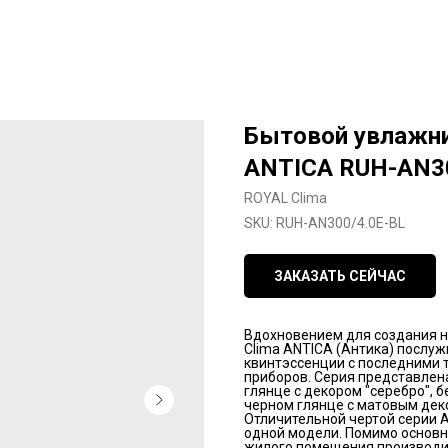
Бытовой увлажни
ANTICA RUH-AN30
ROYAL Clima
SKU:
RUH-AN300/4.0E-BL
ЗАКАЗАТЬ СЕЙЧАС
Вдохновением для создания н
Clima ANTICA (Антика) послуж
квинтэссенции с последними
приборов. Серия представлена
глянце с декором "серебро", 
черном глянце с матовым дек
Отличительной чертой серии 
одной модели. Помимо основн
жилого помещения производит