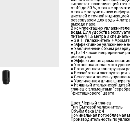
гигростат, позволяющий точн
от 40 до 80 %, а также аромат
а также получить всю информ
дисплей с точной индикацией
резервуаром для воды 4 литр
выхода пара.
В комплектацию увлажнителей
воды. Для удобства эксплуат
питания 1.6 метра и специаль
● 3 в 1: Увлажнитель + Аромат
● Эффективное увлажнение во
● Увеличенный объем резерву
● До 14 часов непрерывной р
резервуар
● Эффективная ароматизация 
● Установка желаемого уровня
● Ротационная конструкция ра
● Беззаботная эксплуатация. 
● Сенсорная панель управлени
● Увеличенная длина шнура пи
● Изящный итальянский дизай
глянец с элементами "серебра
"фисташкового" цвета
Цвет: Черный глянец
Тип: Бытовой увлажнитель
Объём бака (л): 4
Номинальная потребляемая мо
Производительность по увлаж