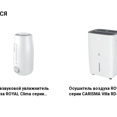
СЯ
азвуковой увлажнитель
Осушитель воздуха RO
ха ROYAL Clima серии
серии CARISMA Villa RD
MO Plus RUH-SP400/3.0M-