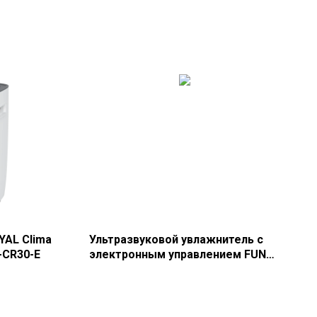
YAL Clima
Ультразвуковой увлажнитель с
-CR30-E
электронным управлением FUNAI
серии TODAI USH-TE7251WC