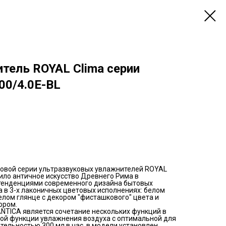
тель ROYAL Clima серии
0/4.0E-BL
овой серии ультразвуковых увлажнителей ROYAL
ило античное искусство Древнего Рима в
 тенденциями современного дизайна бытовых
 в 3-х лаконичных цветовых исполнениях: белом
белом глянце с декором "фисташкового" цвета и
ором.
ANTICA является сочетание нескольких функций в
ой функции увлажнения воздуха с оптимальной для
ельностью 300 мл в час, в модели установлен