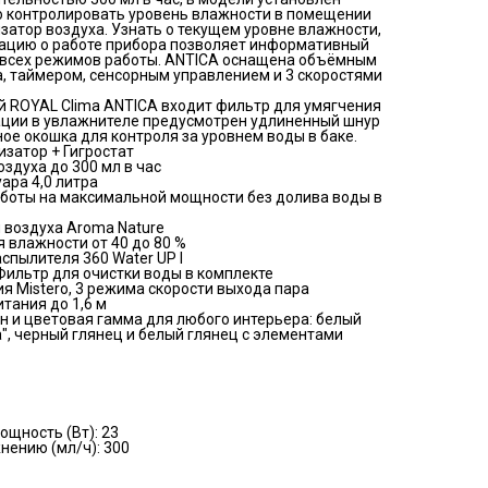
о контролировать уровень влажности в помещении
изатор воздуха. Узнать о текущем уровне влажности,
ацию о работе прибора позволяет информативный
 всех режимов работы. ANTICA оснащена объёмным
а, таймером, сенсорным управлением и 3 скоростями
 ROYAL Clima ANTICA входит фильтр для умягчения
ации в увлажнителе предусмотрен удлиненный шнур
ное окошка для контроля за уровнем воды в баке.
изатор + Гигростат
здуха до 300 мл в час
ара 4,0 литра
аботы на максимальной мощности без долива воды в
воздуха Aroma Nature
 влажности от 40 до 80 %
спылителя 360 Water UP I
Фильтр для очистки воды в комплекте
я Mistero, 3 режима скорости выхода пара
тания до 1,6 м
н и цветовая гамма для любого интерьера: белый
", черный глянец и белый глянец с элементами
щность (Вт): 23
нению (мл/ч): 300