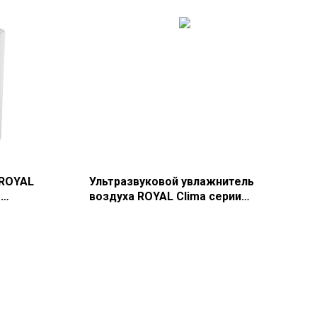
 ROYAL
Ультразвуковой увлажнитель
-
воздуха ROYAL Clima серии
МУРРРЗИО RUH-MR200/1.5M-GR