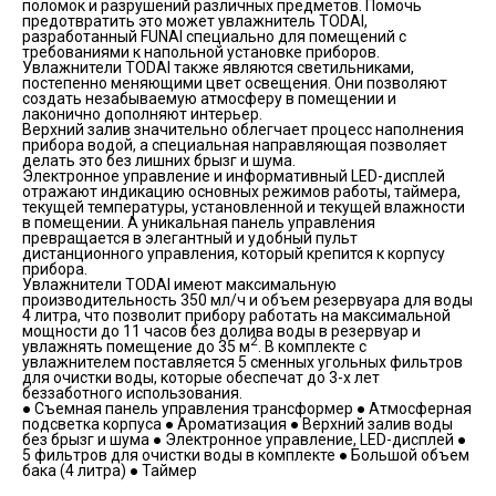
поломок и разрушений различных предметов. Помочь
предотвратить это может увлажнитель TODAI,
разработанный FUNAI специально для помещений с
требованиями к напольной установке приборов.
Увлажнители TODAI также являются светильниками,
постепенно меняющими цвет освещения. Они позволяют
создать незабываемую атмосферу в помещении и
лаконично дополняют интерьер.
Верхний залив значительно облегчает процесс наполнения
прибора водой, а специальная направляющая позволяет
делать это без лишних брызг и шума.
Электронное управление и информативный LED-дисплей
отражают индикацию основных режимов работы, таймера,
текущей температуры, установленной и текущей влажности
в помещении. А уникальная панель управления
превращается в элегантный и удобный пульт
дистанционного управления, который крепится к корпусу
прибора.
Увлажнители TODAI имеют максимальную
производительность 350 мл/ч и объем резервуара для воды
4 литра, что позволит прибору работать на максимальной
мощности до 11 часов без долива воды в резервуар и
2
увлажнять помещение до 35 м
. В комплекте с
увлажнителем поставляется 5 сменных угольных фильтров
для очистки воды, которые обеспечат до 3-х лет
беззаботного использования.
● Cъемная панель управления трансформер ● Атмосферная
подсветка корпуса ● Ароматизация ● Верхний залив воды
без брызг и шума ● Электронное управление, LED-дисплей ●
5 фильтров для очистки воды в комплекте ● Большой объем
бака (4 литра) ● Таймер