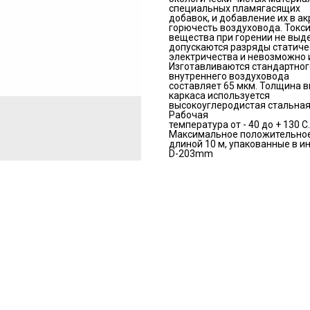
специальных пламягасящих
добавок, и добавление их в а
горючесть воздуховода. Токс
вещества при горении не выд
допускаются разряды статиче
электричества и невозможно
Изготавливаются стандартног
внутреннего воздуховода
составляет 65 мкм. Толщина в
каркаса используется
высокоуглеродистая стальная
Рабочая
температура от - 40 до + 130 
Максимальное положительное 
длиной 10 м, упакованные в и
D-203mm