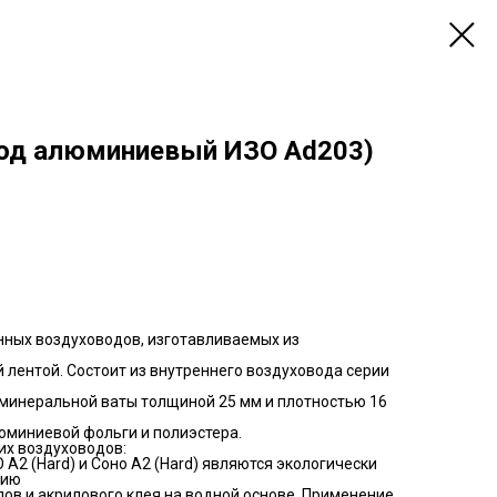
вод алюминиевый ИЗО Ad203)
нных воздуховодов, изготавливаемых из
лентой. Состоит из внутреннего воздуховода серии
 минеральной ваты толщиной 25 мм и плотностью 16
юминиевой фольги и полиэстера.
их воздуховодов:
 А2 (Hard) и Соно А2 (Hard) являются экологически
нию
ов и акрилового клея на водной основе. Применение