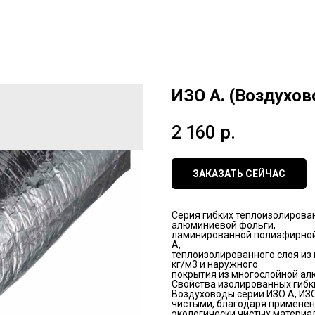
ИЗО А. (Воздухо
2 160
р.
ЗАКАЗАТЬ СЕЙЧАС
Серия гибких теплоизолирова
алюминиевой фольги,
ламинированной полиэфирной 
А,
теплоизолированного слоя из
кг/м3 и наружного
покрытия из многослойной ал
Свойства изолированных гибк
Воздуховоды серии ИЗО А, ИЗО
чистыми, благодаря примене
экологически чистых материал