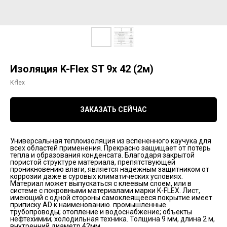
Изоляция K-Flex ST 9х 42 (2м)
K-flex
ЗАКАЗАТЬ СЕЙЧАС
Универсальная теплоизоляция из вспененного каучука для
всех областей применения. Прекрасно защищает от потерь
тепла и образования конденсата. Благодаря закрытой
пористой структуре материала, препятствующей
проникновению влаги, является надежным защитником от
коррозии даже в суровых климатических условиях.
Материал может выпускаться с клеевым слоем, или в
системе с покровными материалами марки K-FLEX. Лист,
имеющий с одной стороны самоклеящееся покрытие имеет
приписку AD к наименованию. промышленные
трубопроводы; отопление и водоснабжение; объекты
нефтехимии; холодильная техника. Толщина 9 мм, длина 2 м,
внутренний диаметр 42мм.