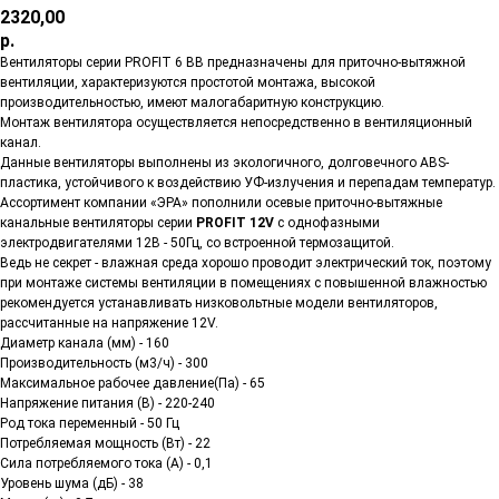
2320,00
р.
Вентиляторы серии PROFIT 6 ВВ предназначены для приточно-вытяжной
вентиляции, характеризуются простотой монтажа, высокой
производительностью, имеют малогабаритную конструкцию.
Монтаж вентилятора осуществляется непосредственно в вентиляционный
канал.
Данные вентиляторы выполнены из экологичного, долговечного ABS-
пластика, устойчивого к воздействию УФ-излучения и перепадам температур.
Ассортимент компании «ЭРА» пополнили осевые приточно-вытяжные
канальные вентиляторы серии
PROFIT 12V
с однофазными
электродвигателями 12В - 50Гц, со встроенной термозащитой.
Ведь не секрет - влажная среда хорошо проводит электрический ток, поэтому
при монтаже системы вентиляции в помещениях с повышенной влажностью
рекомендуется устанавливать низковольтные модели вентиляторов,
рассчитанные на напряжение 12V.
Диаметр канала (мм) - 160
Производительность (м3/ч) - 300
Максимальное рабочее давление(Па) - 65
Напряжение питания (В) - 220-240
Род тока переменный - 50 Гц
Потребляемая мощность (Вт) - 22
Сила потребляемого тока (А) - 0,1
Уровень шума (дБ) - 38