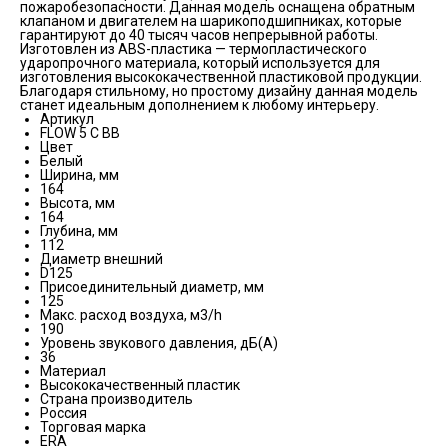
пожаробезопасности. Данная модель оснащена обратным
клапаном и двигателем на шарикоподшипниках, которые
гарантируют до 40 тысяч часов непрерывной работы.
Изготовлен из ABS-пластика — термопластического
ударопрочного материала, который используется для
изготовления высококачественной пластиковой продукции.
Благодаря стильному, но простому дизайну данная модель
станет идеальным дополнением к любому интерьеру.
Артикул
FLOW 5 C BB
Цвет
Белый
Ширина, мм
164
Высота, мм
164
Глубина, мм
112
Диаметр внешний
D125
Присоединительный диаметр, мм
125
Макс. расход воздуха, м3/h
190
Уровень звукового давления, дБ(А)
36
Материал
Высококачественный пластик
Страна производитель
Россия
Торговая марка
ERA