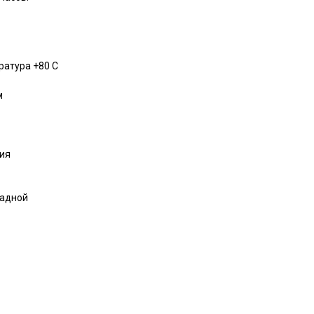
атура +80 С
м
ия
ладной