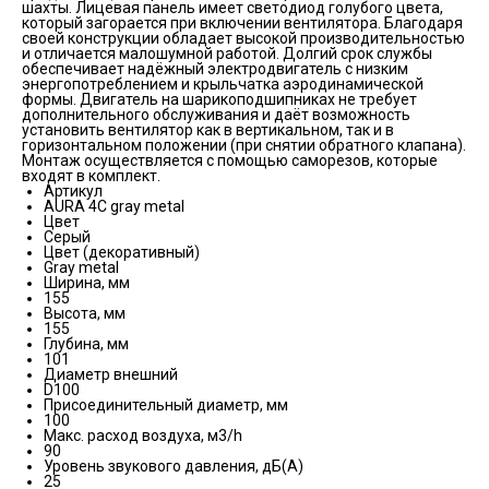
шахты. Лицевая панель имеет светодиод голубого цвета,
который загорается при включении вентилятора. Благодаря
своей конструкции обладает высокой производительностью
и отличается малошумной работой. Долгий срок службы
обеспечивает надёжный электродвигатель с низким
энергопотреблением и крыльчатка аэродинамической
формы. Двигатель на шарикоподшипниках не требует
дополнительного обслуживания и даёт возможность
установить вентилятор как в вертикальном, так и в
горизонтальном положении (при снятии обратного клапана).
Монтаж осуществляется с помощью саморезов, которые
входят в комплект.
Артикул
AURA 4C gray metal
Цвет
Серый
Цвет (декоративный)
Gray metal
Ширина, мм
155
Высота, мм
155
Глубина, мм
101
Диаметр внешний
D100
Присоединительный диаметр, мм
100
Макс. расход воздуха, м3/h
90
Уровень звукового давления, дБ(А)
25