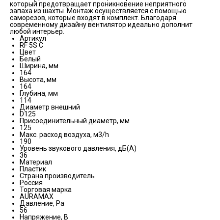
который предотвращает проникновение неприятного
запаха из шахты. Монтаж осуществляется с помощью
саморезов, которые входят в комплект. Благодаря
современному дизайну вентилятор идеально дополнит
любой интерьер.
Артикул
RF 5S C
Цвет
Белый
Ширина, мм
164
Высота, мм
164
Глубина, мм
114
Диаметр внешний
D125
Присоединительный диаметр, мм
125
Макс. расход воздуха, м3/h
190
Уровень звукового давления, дБ(А)
36
Материал
Пластик
Страна производитель
Россия
Торговая марка
AURAMAX
Давление, Pa
56
Напряжение, В