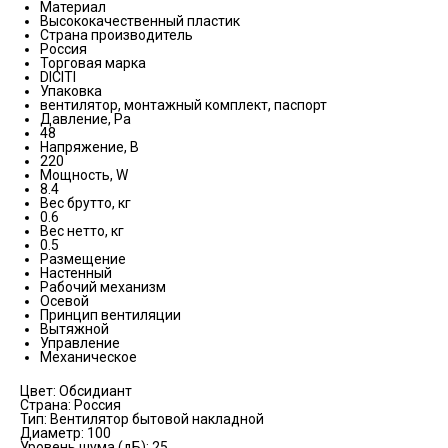
Материал
Высококачественный пластик
Страна производитель
Россия
Торговая марка
DICITI
Упаковка
вентилятор, монтажный комплект, паспорт
Давление, Pa
48
Напряжение, В
220
Мощность, W
8.4
Вес брутто, кг
0.6
Вес нетто, кг
0.5
Размещение
Настенный
Рабочий механизм
Осевой
Принцип вентиляции
Вытяжной
Управление
Механическое
Цвет: Обсидиант
Страна: Россия
Тип: Вентилятор бытовой накладной
Диаметр: 100
Уровень шума (дБ): 25