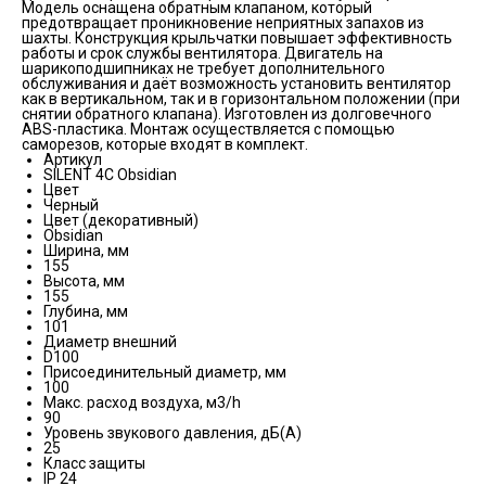
Модель оснащена обратным клапаном, который
предотвращает проникновение неприятных запахов из
шахты. Конструкция крыльчатки повышает эффективность
работы и срок службы вентилятора. Двигатель на
шарикоподшипниках не требует дополнительного
обслуживания и даёт возможность установить вентилятор
как в вертикальном, так и в горизонтальном положении (при
снятии обратного клапана). Изготовлен из долговечного
ABS-пластика. Монтаж осуществляется с помощью
саморезов, которые входят в комплект.
Артикул
SILENT 4C Obsidian
Цвет
Черный
Цвет (декоративный)
Obsidian
Ширина, мм
155
Высота, мм
155
Глубина, мм
101
Диаметр внешний
D100
Присоединительный диаметр, мм
100
Макс. расход воздуха, м3/h
90
Уровень звукового давления, дБ(А)
25
Класс защиты
IP 24