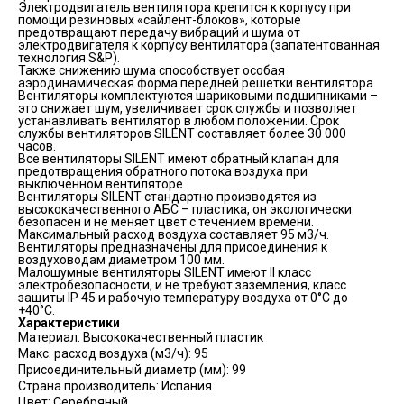
Электродвигатель вентилятора крепится к корпусу при
помощи резиновых «сайлент-блоков», которые
предотвращают передачу вибраций и шума от
электродвигателя к корпусу вентилятора (запатентованная
технология S&P).
Также снижению шума способствует особая
аэродинамическая форма передней решетки вентилятора.
Вентиляторы комплектуются шариковыми подшипниками –
это снижает шум, увеличивает срок службы и позволяет
устанавливать вентилятор в любом положении. Срок
службы вентиляторов SILENT составляет более 30 000
часов.
Все вентиляторы SILENT имеют обратный клапан для
предотвращения обратного потока воздуха при
выключенном вентиляторе.
Вентиляторы SILENT стандартно производятся из
высококачественного АБС – пластика, он экологически
безопасен и не меняет цвет с течением времени.
Максимальный расход воздуха составляет 95 м3/ч.
Вентиляторы предназначены для присоединения к
воздуховодам диаметром 100 мм.
Малошумные вентиляторы SILENT имеют II класс
электробезопасности, и не требуют заземления, класс
защиты IP 45 и рабочую температуру воздуха от 0°С до
+40°С.
Характеристики
Материал: Высококачественный пластик
Макс. расход воздуха (м3/ч): 95
Присоединительный диаметр (мм): 99
Страна производитель: Испания
Цвет: Серебряный