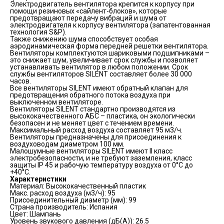
Электродвигатель вентилятора крепится к корпусу при
помощи резиновых «сайлент-блоков», которые
предотвращают передачу вибраций и шума от
электродвигателя к корпусу вентилятора (запатентованная
технология S&P).
Также снижению шума способствует особая
аэродинамическая форма передней решетки вентилятора.
Вентиляторы комплектуются шариковыми подшипниками –
это снижает шум, увеличивает срок службы и позволяет
устанавливать вентилятор в любом положении. Срок
службы вентиляторов SILENT составляет более 30 000
часов.
Все вентиляторы SILENT имеют обратный клапан для
предотвращения обратного потока воздуха при
выключенном вентиляторе.
Вентиляторы SILENT стандартно производятся из
высококачественного АБС – пластика, он экологически
безопасен и не меняет цвет с течением времени.
Максимальный расход воздуха составляет 95 м3/ч.
Вентиляторы предназначены для присоединения к
воздуховодам диаметром 100 мм.
Малошумные вентиляторы SILENT имеют II класс
электробезопасности, и не требуют заземления, класс
защиты IP 45 и рабочую температуру воздуха от 0°С до
+40°С.
Характеристики
Материал: Высококачественный пластик
Макс. расход воздуха (м3/ч): 95
Присоединительный диаметр (мм): 99
Страна производитель: Испания
Цвет: Шампань
Уровень звукового давления (дБ(А)): 26.5