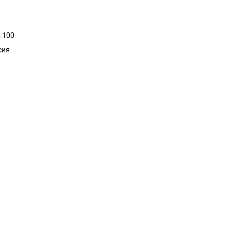
 100
сия